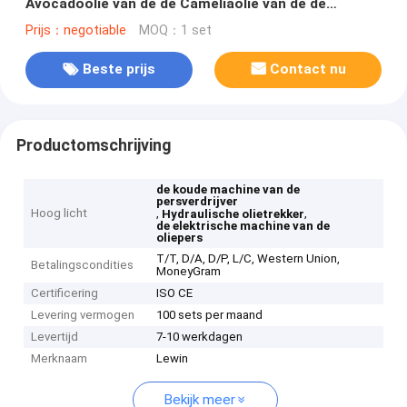
Avocadoolie van de de Cameliaolie van de de
Trekkermachine Gemakkelijke Controle
Prijs：negotiable
MOQ：1 set
Beste prijs
Contact nu
Productomschrijving
de koude machine van de
persverdrijver
Hoog licht
,
,
Hydraulische olietrekker
de elektrische machine van de
oliepers
T/T, D/A, D/P, L/C, Western Union,
Betalingscondities
MoneyGram
Certificering
ISO CE
Levering vermogen
100 sets per maand
Levertijd
7-10 werkdagen
Merknaam
Lewin
Bekijk meer