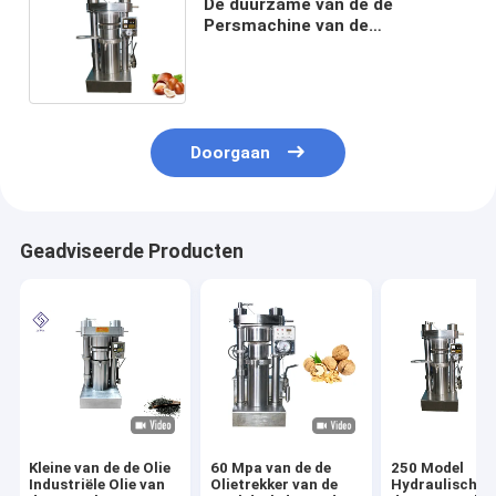
De duurzame van de de
Persmachine van de
Avocadoolie van de de
Cameliaolie van de de
Trekkermachine Gemakkelijke
Controle
Doorgaan
Geadviseerde Producten
Kleine van de de Olie
60 Mpa van de de
250 Model
Industriële Olie van
Olietrekker van de
Hydraulische 