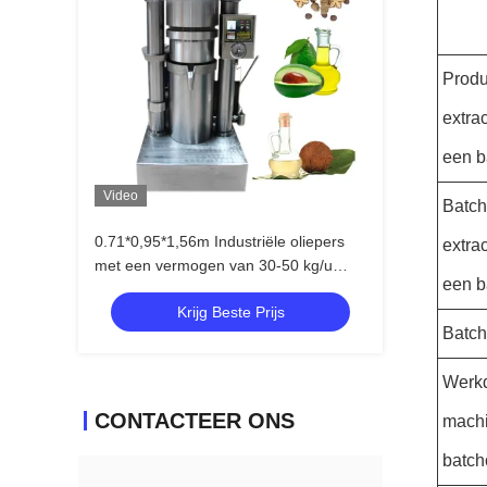
Produ
extra
een b
Video
Batch
0.71*0,95*1,56m Industriële oliepers
extra
met een vermogen van 30-50 kg/u
een b
minder slijtage
Krijg Beste Prijs
Batch
Werkd
CONTACTEER ONS
machi
batch