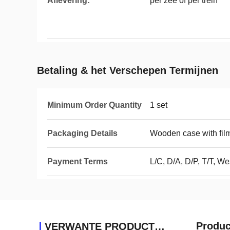
Aflevering:
per zee of per trein
Betaling & het Verschepen Termijnen
Minimum Order Quantity
1 set
Packaging Details
Wooden case with fil
Payment Terms
L/C, D/A, D/P, T/T, 
Produc
VERWANTE PRODUCTEN