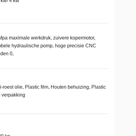
 kw/ 4 kw
pa maximale werkdruk, zuivere kopermotor,
bele hydraulische pomp, hoge precisie CNC
jden 0,
i-roest olie, Plastic film, Houten behuizing, Plastic
m verpakking