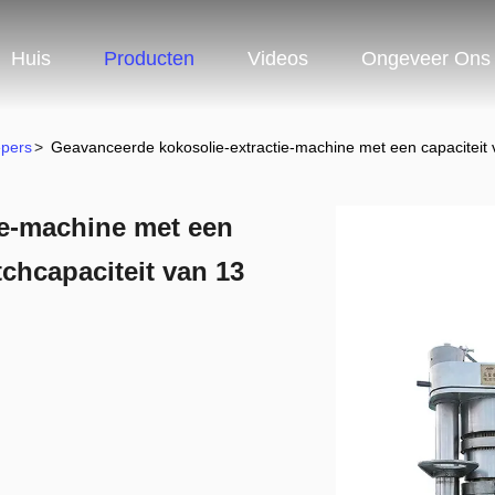
Huis
Producten
Videos
Ongeveer Ons
epers
>
Geavanceerde kokosolie-extractie-machine met een capaciteit 
ie-machine met een
tchcapaciteit van 13