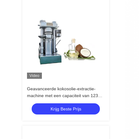
Video
Geavanceerde kokosolie-extractie-
machine met een capaciteit van 1230
kg en een batchcapaciteit van 13
Krijg Beste Prijs
kg/batch