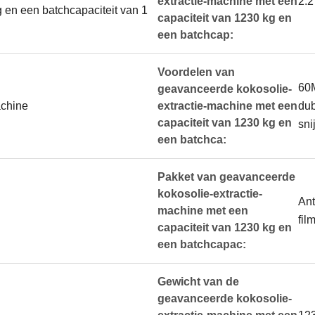
extractie-machine met een
2.2
g en een batchcapaciteit van 1
capaciteit van 1230 kg en
een batchcap:
Voordelen van
60M
geavanceerde kokosolie-
achine
extractie-machine met een
dub
capaciteit van 1230 kg en
sni
een batchca:
Pakket van geavanceerde
kokosolie-extractie-
Ant
machine met een
fil
capaciteit van 1230 kg en
een batchcapac:
Gewicht van de
geavanceerde kokosolie-