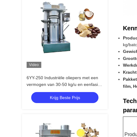
Ken
Produ
kg/bat
Gewic
Groott
Video
Werkd
Kracht
6YY-250 Industriële oliepers met een
Pakket
vermogen van 30-50 kg/u en eenfasige
film, 
/ driefasige spanning
Krijg Beste Prijs
Tech
para
Prod