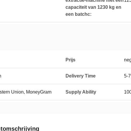
extractie-machine met een
12
capaciteit van 1230 kg en
een batchc:
Prijs
neg
m
Delivery Time
5-7
Western Union, MoneyGram
Supply Ability
100
tomschrijving