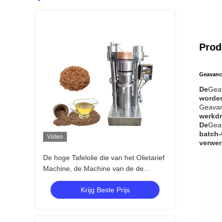
Prod
Geavance
De
Geav
worden
Geavan
werkdr
De
Geav
batch-
Video
verwer
De hoge Tafelolie die van het Olietarief
Machine, de Machine van de de
Eetbare Olieextractie van 380V maken
Krijg Beste Prijs