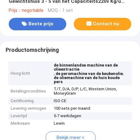
Gewichtshuis 3 - 5 van het Capaciteits220v Kg/u
Voltage
Prijs：negotiable
MOQ：1 set
Beste prijs
Contact nu
Productomschrijving
de binnenlandse machine van de
olieextractie
Hoog licht
,
,
de persmachine van de keukenolie
de oliemachine van de huis koude
pers
T/T, D/A, D/P, L/C, Western Union,
Betalingscondities
MoneyGram
Certificering
ISO CE
Levering vermogen
100 sets per maand
Levertijd
5-7 werkdagen
Merknaam
Lewin
Bekijk meer