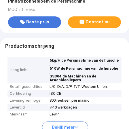
Pinda'szonnebloem de Persmachine
MOQ：1 reeks
Beste prijs
Contact nu
Productomschrijving
6kg/H de Persmachine van de huisolie
,
610W de Persmachine van de huisolie
Hoog licht
,
SS304 de Machine van de
Arachideoliepers
Betalingscondities
L/C, D/A, D/P, T/T, Western Union,
Certificering
ISO CE
Levering vermogen
800 reeksen per maand
Levertijd
7-10 werkdagen
Merknaam
Lewin
Bekijk meer