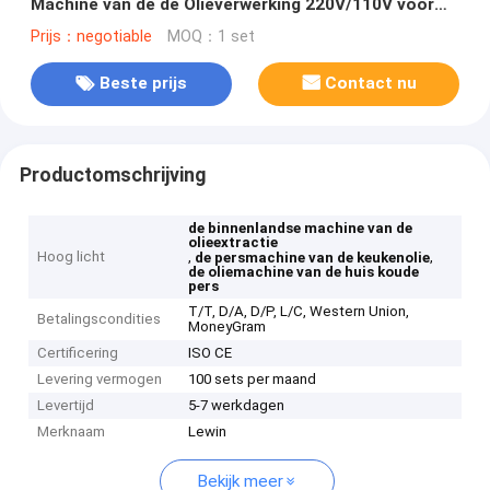
Machine van de de Olieverwerking 220V/110V voor
Pinda
Prijs：negotiable
MOQ：1 set
Beste prijs
Contact nu
Productomschrijving
de binnenlandse machine van de
olieextractie
Hoog licht
,
,
de persmachine van de keukenolie
de oliemachine van de huis koude
pers
T/T, D/A, D/P, L/C, Western Union,
Betalingscondities
MoneyGram
Certificering
ISO CE
Levering vermogen
100 sets per maand
Levertijd
5-7 werkdagen
Merknaam
Lewin
Bekijk meer