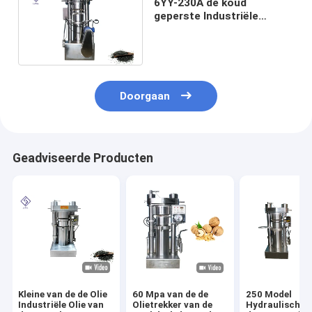
6YY-230A de koud
geperste Industriële
Machine 8.5kg van de
Oliepers/Partijcapaciteit
Doorgaan
Geadviseerde Producten
Kleine van de de Olie
60 Mpa van de de
250 Model
Industriële Olie van
Olietrekker van de
Hydraulische 