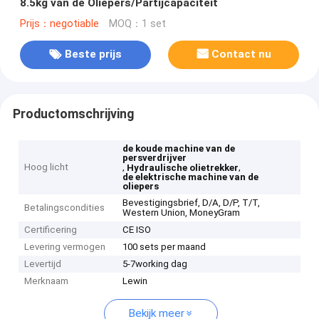
8.5kg van de Oliepers/Partijcapaciteit
Prijs：negotiable
MOQ：1 set
Beste prijs
Contact nu
Productomschrijving
de koude machine van de
persverdrijver
Hoog licht
,
,
Hydraulische olietrekker
de elektrische machine van de
oliepers
Bevestigingsbrief, D/A, D/P, T/T,
Betalingscondities
Western Union, MoneyGram
Certificering
CE ISO
Levering vermogen
100 sets per maand
Levertijd
5-7working dag
Merknaam
Lewin
Bekijk meer