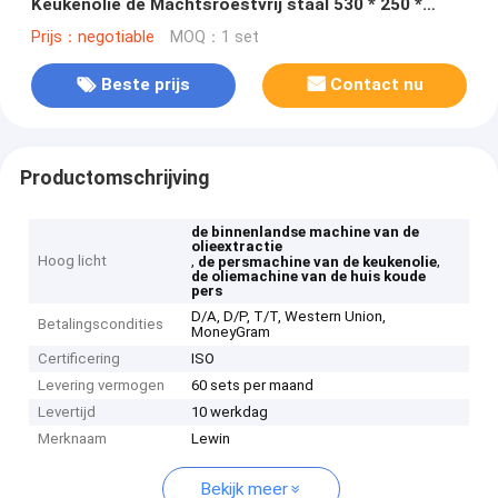
Keukenolie de Machtsroestvrij staal 530 * 250 *
300mm
Prijs：negotiable
MOQ：1 set
Beste prijs
Contact nu
Productomschrijving
de binnenlandse machine van de
olieextractie
Hoog licht
,
,
de persmachine van de keukenolie
de oliemachine van de huis koude
pers
D/A, D/P, T/T, Western Union,
Betalingscondities
MoneyGram
Certificering
ISO
Levering vermogen
60 sets per maand
Levertijd
10 werkdag
Merknaam
Lewin
Bekijk meer