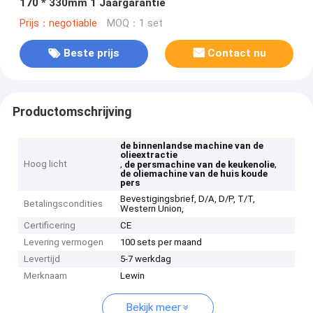
170 * 330mm 1 Jaargarantie
Prijs：negotiable
MOQ：1 set
Beste prijs
Contact nu
Productomschrijving
de binnenlandse machine van de
olieextractie
Hoog licht
,
,
de persmachine van de keukenolie
de oliemachine van de huis koude
pers
Bevestigingsbrief, D/A, D/P, T/T,
Betalingscondities
Western Union,
Certificering
CE
Levering vermogen
100 sets per maand
Levertijd
5-7 werkdag
Merknaam
Lewin
Bekijk meer