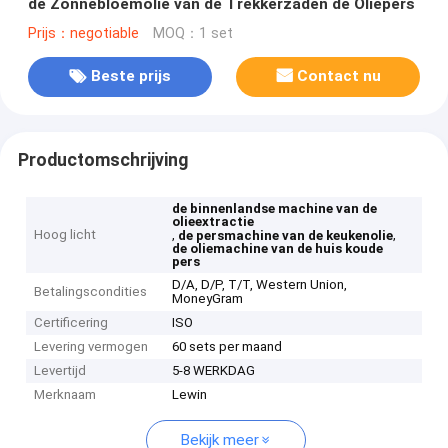
de Zonnebloemolie van de Trekkerzaden de Oliepers
Prijs：negotiable
MOQ：1 set
Beste prijs
Contact nu
Productomschrijving
de binnenlandse machine van de
olieextractie
Hoog licht
,
,
de persmachine van de keukenolie
de oliemachine van de huis koude
pers
D/A, D/P, T/T, Western Union,
Betalingscondities
MoneyGram
Certificering
ISO
Levering vermogen
60 sets per maand
Levertijd
5-8 WERKDAG
Merknaam
Lewin
Bekijk meer