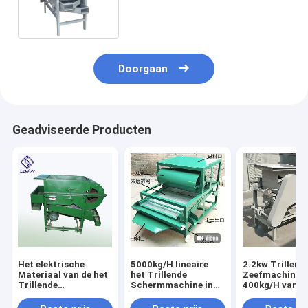
Schiller schillen
Doorgaan
Geadviseerde Producten
Het elektrische
5000kg/H lineaire
2.2kw Trillend
Materiaal van de het
het Trillende
Zeefmachine
Trillende
Schermmachine in
400kg/H van h
Schermmachine,
VoedselVerwerkende
hazelnootzan
Industrieel het
industrie
Dek Drie