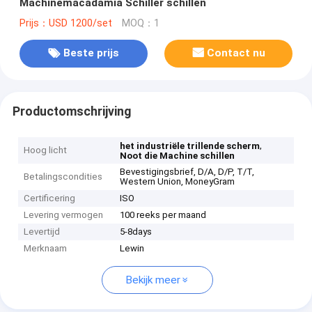
Machinemacadamia Schiller schillen
Prijs：USD 1200/set
MOQ：1
Beste prijs
Contact nu
Productomschrijving
,
het industriële trillende scherm
Hoog licht
Noot die Machine schillen
Bevestigingsbrief, D/A, D/P, T/T,
Betalingscondities
Western Union, MoneyGram
Certificering
ISO
Levering vermogen
100 reeks per maand
Levertijd
5-8days
Merknaam
Lewin
Bekijk meer