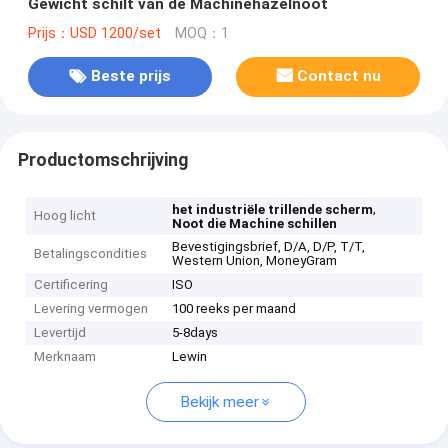
Gewicht schilt van de Machinehazelnoot
Prijs：USD 1200/set
MOQ：1
Beste prijs
Contact nu
Productomschrijving
,
het industriële trillende scherm
Hoog licht
Noot die Machine schillen
Bevestigingsbrief, D/A, D/P, T/T,
Betalingscondities
Western Union, MoneyGram
Certificering
ISO
Levering vermogen
100 reeks per maand
Levertijd
5-8days
Merknaam
Lewin
Bekijk meer