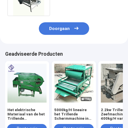
van de Machinehazelnoot
Doorgaan
Geadviseerde Producten
Het elektrische
5000kg/H lineaire
2.2kw Trillend
Materiaal van de het
het Trillende
Zeefmachine
Trillende
Schermmachine in
400kg/H van h
Schermmachine,
VoedselVerwerkende
hazelnootzan
Industrieel het
industrie
Dek Drie