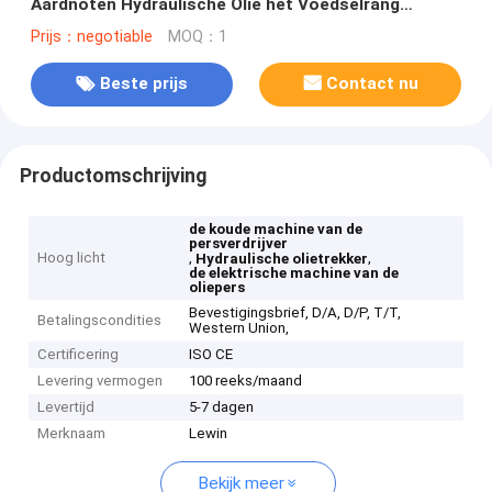
Aardnoten Hydraulische Olie het Voedselrang
4kg/Partijcapaciteit
Prijs：negotiable
MOQ：1
Beste prijs
Contact nu
Productomschrijving
de koude machine van de
persverdrijver
Hoog licht
,
,
Hydraulische olietrekker
de elektrische machine van de
oliepers
Bevestigingsbrief, D/A, D/P, T/T,
Betalingscondities
Western Union,
Certificering
ISO CE
Levering vermogen
100 reeks/maand
Levertijd
5-7 dagen
Merknaam
Lewin
Bekijk meer