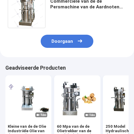
Commerciële van de de
Persmachine van de Aardnoten
Hydraulische Olie het
Voedselrang 4kg/Partijcapaciteit
Doorgaan
Geadviseerde Producten
Kleine van de de Olie
60 Mpa van de de
250 Model
Industriële Olie van
Olietrekker van de
Hydraulische 