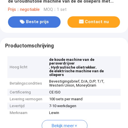
de Groudnutolie machine van de de oliepers met
30Kw
Prijs：negotiable
MOQ：1 set
Beste prijs
Contact nu
Productomschrijving
de koude machine van de
persverdrijver
Hoog licht
,
,
Hydraulische olietrekker
de elektrische machine van de
oliepers
Bevestigingsbrief, D/A, D/P, T/T,
Betalingscondities
Western Union, MoneyGram
Certificering
CE ISO
Levering vermogen
100 sets per maand
Levertijd
7-10 werkdagen
Merknaam
Lewin
Bekijk meer