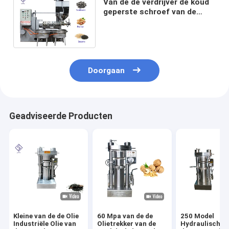
Van de de verdrijver de koud
geperste schroef van de
Groudnutolie machine van de
de oliepers met 30Kw
Doorgaan
Geadviseerde Producten
Kleine van de de Olie
60 Mpa van de de
250 Model
Industriële Olie van
Olietrekker van de
Hydraulische 