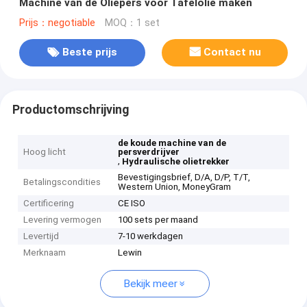
Machine van de Oliepers voor Tafelolie maken
Prijs：negotiable
MOQ：1 set
Beste prijs
Contact nu
Productomschrijving
de koude machine van de
Hoog licht
persverdrijver
,
Hydraulische olietrekker
Bevestigingsbrief, D/A, D/P, T/T,
Betalingscondities
Western Union, MoneyGram
Certificering
CE ISO
Levering vermogen
100 sets per maand
Levertijd
7-10 werkdagen
Merknaam
Lewin
Bekijk meer