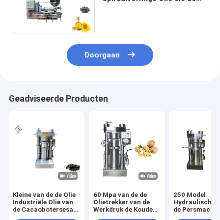
Industriële Machine van de
Oliepers voor Tafelolie
maken
Doorgaan
Geadviseerde Producten
Kleine van de de Olie
60 Mpa van de de
250 Model
Industriële Olie van
Olietrekker van de
Hydraulische 
de Cacaobotersesam
Werkdruk de Koude
de Persmachin
de Persmachine
Pers Machine van de
de Mosterdolie