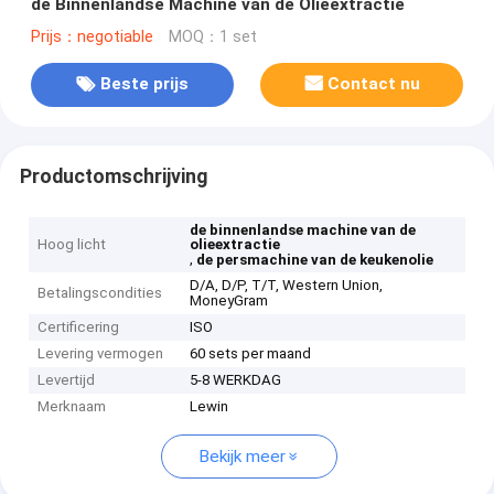
de Binnenlandse Machine van de Olieextractie
Prijs：negotiable
MOQ：1 set
Beste prijs
Contact nu
Productomschrijving
de binnenlandse machine van de
Hoog licht
olieextractie
,
de persmachine van de keukenolie
D/A, D/P, T/T, Western Union,
Betalingscondities
MoneyGram
Certificering
ISO
Levering vermogen
60 sets per maand
Levertijd
5-8 WERKDAG
Merknaam
Lewin
Bekijk meer