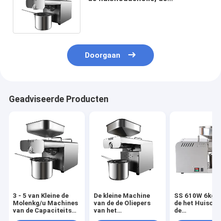
Binnenlandse Machine van de
Olieextractie
Doorgaan
Geadviseerde Producten
3 - 5 van Kleine de
De kleine Machine
SS 610W 6kg/
Molenkg/u Machines
van de de Oliepers
de het Huisolie
van de Capaciteits
van het
de
Miniolie, de Kleine
Groottehuishouden
Pinda'szonne