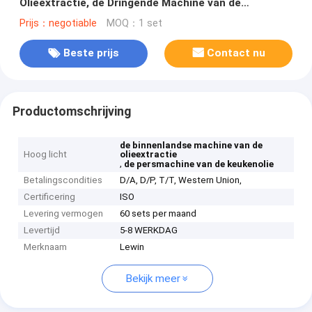
Olieextractie, de Dringende Machine van de
Verdrijverolie voor Huisgebruik
Prijs：negotiable
MOQ：1 set
Beste prijs
Contact nu
Productomschrijving
de binnenlandse machine van de
Hoog licht
olieextractie
,
de persmachine van de keukenolie
Betalingscondities
D/A, D/P, T/T, Western Union,
Certificering
ISO
Levering vermogen
60 sets per maand
Levertijd
5-8 WERKDAG
Merknaam
Lewin
Bekijk meer