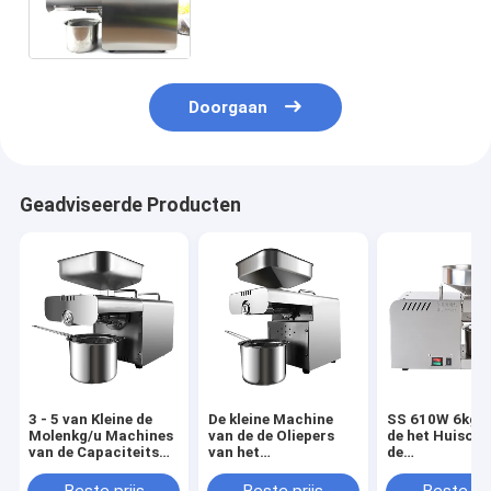
de Dringende Machine van de
Verdrijverolie voor Huisgebruik
Doorgaan
Geadviseerde Producten
3 - 5 van Kleine de
De kleine Machine
SS 610W 6kg/
Molenkg/u Machines
van de de Oliepers
de het Huisolie
van de Capaciteits
van het
de
Miniolie, de Kleine
Groottehuishouden
Pinda'szonne
Machine van de
2-3 Kg/u Capaciteits
de Persmachin