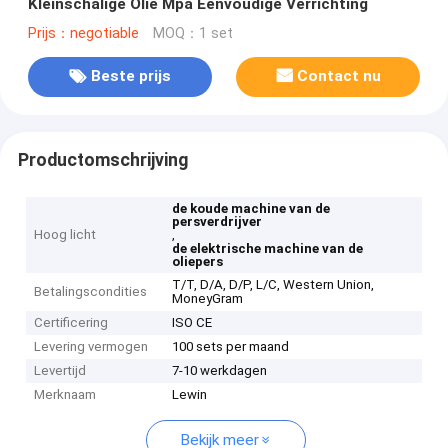
Kleinschalige Olie Mpa Eenvoudige Verrichting
Prijs：negotiable
MOQ：1 set
Beste prijs
Contact nu
Productomschrijving
de koude machine van de
persverdrijver
Hoog licht
,
de elektrische machine van de
oliepers
T/T, D/A, D/P, L/C, Western Union,
Betalingscondities
MoneyGram
Certificering
ISO CE
Levering vermogen
100 sets per maand
Levertijd
7-10 werkdagen
Merknaam
Lewin
Bekijk meer