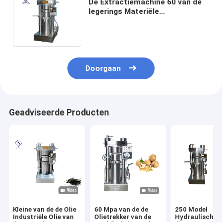
De Extractiemachine 60 van de
legerings Materiële
Kleinschalige Olie Mpa
Eenvoudige Verrichting
Doorgaan
Geadviseerde Producten
Kleine van de de Olie
60 Mpa van de de
250 Model
Industriële Olie van
Olietrekker van de
Hydraulische 