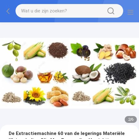
2
/
6
De Extractiemachine 60 van de legerings Materiële