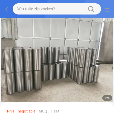
2
/
4
Prijs：negotiable
MOQ：1 set