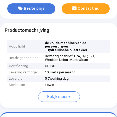
Beste prijs
Contact nu
Productomschrijving
de koude machine van de
Hoog licht
persverdrijver
,
Hydraulische olietrekker
Bevestigingsbrief, D/A, D/P, T/T,
Betalingscondities
Western Union, MoneyGram
Certificering
CE ISO
Levering vermogen
100 sets per maand
Levertijd
5-7working dag
Merknaam
Lewin
Bekijk meer