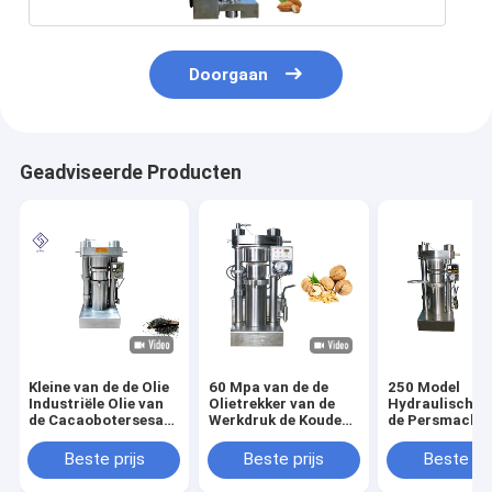
Doorgaan
Geadviseerde Producten
Kleine van de de Olie
60 Mpa van de de
250 Model
Industriële Olie van
Olietrekker van de
Hydraulische 
de Cacaobotersesam
Werkdruk de Koude
de Persmachin
de Persmachine
Pers Machine van de
de Mosterdolie
8.5kg/Partijcapaciteit
de Olieverdrijver
de het Lijnzaa
Beste prijs
Beste prijs
Beste pri
Hydraulische
de Extractiem