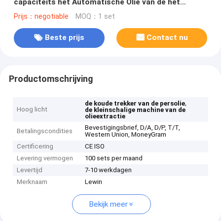
capaciteits het Automatische Olie van de het
Zaadolie Materiaal van het de Legeringsstaal van
Prijs：negotiable
MOQ：1 set
Presser
Beste prijs
Contact nu
Productomschrijving
,
de koude trekker van de persolie
Hoog licht
de kleinschalige machine van de
olieextractie
Bevestigingsbrief, D/A, D/P, T/T,
Betalingscondities
Western Union, MoneyGram
Certificering
CE ISO
Levering vermogen
100 sets per maand
Levertijd
7-10 werkdagen
Merknaam
Lewin
Bekijk meer