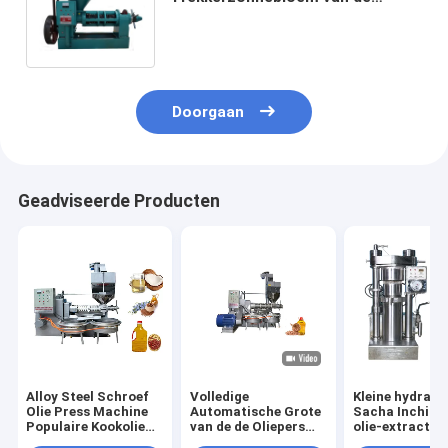
capaciteits het Automatische
Olie van de het Zaadolie Materiaal
van het de Legeringsstaal van
Presser
Doorgaan
Geadviseerde Producten
Alloy Steel Schroef
Volledige
Kleine hydraul
Olie Press Machine
Automatische Grote
Sacha Inchi-z
Populaire Kookolie
van de de Oliepers
olie-extractie
Extractie Machine
van de
machine