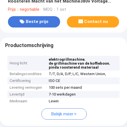
Roosteren Macht van het Machine380v Voltage
15kw
Prijs：negotiable
MOQ：1 set
Beste prijs
Contact nu
Productomschrijving
,
elektrogrillmachine
Hoog licht
,
de grillmachine van de koffieboon
pinda roosterend materiaal
Betalingscondities
T/T, D/A, D/P, L/C, Western Union,
Certificering
ISO CE
Levering vermogen
100 sets per maand
Levertijd
7-10 werkdagen
Merknaam
Lewin
Bekijk meer