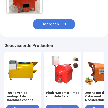
Macht van het Machine380v
Voltage 15kw
Doorgaan
Geadviseerde Producten
100 kg van de
Pinda/Sesamgrillmachine
200 Kg per de
pindagrill de
voor Hete Pers
Okkernoot
machines voor het
Roosterende
industriële roosteren
Machines van 
Industriële