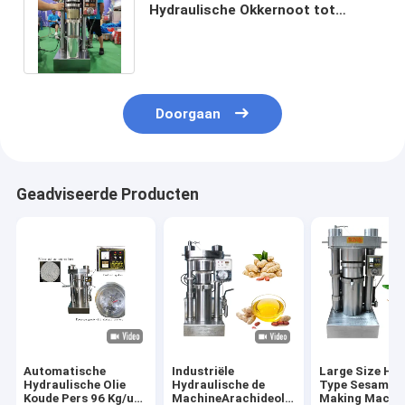
Hydraulische Okkernoot tot
Machine maken Hete en Koude
Presser
Doorgaan
Geadviseerde Producten
Automatische
Industriële
Large Size Hyd
Hydraulische Olie
Hydraulische de
Type Sesame O
Koude Pers 96 Kg/u-
MachineArachideolie
Making Machin