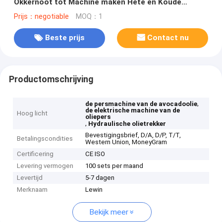
Okkernoot tot Machine maken Hete en Koude
Presser
Prijs：negotiable
MOQ：1
Beste prijs
Contact nu
Productomschrijving
,
de persmachine van de avocadoolie
de elektrische machine van de
Hoog licht
oliepers
,
Hydraulische olietrekker
Bevestigingsbrief, D/A, D/P, T/T,
Betalingscondities
Western Union, MoneyGram
Certificering
CE ISO
Levering vermogen
100 sets per maand
Levertijd
5-7 dagen
Merknaam
Lewin
Bekijk meer