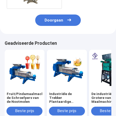
Doorgaan
Geadviseerde Producten
Fruit/Pindamaalmachinemachine/Commerciële
Industriële de
De industriële
de Schroefpers van
Trekker
Grotere van de
de Nootmolen
Plantaardige
Maalmachinem
Maalmachine van
van de
het Gembersap 3 kW
Capaciteitspi
Beste prijs
Beste prijs
Beste pri
Machts 1800 * 600 *
Klantgerichte 