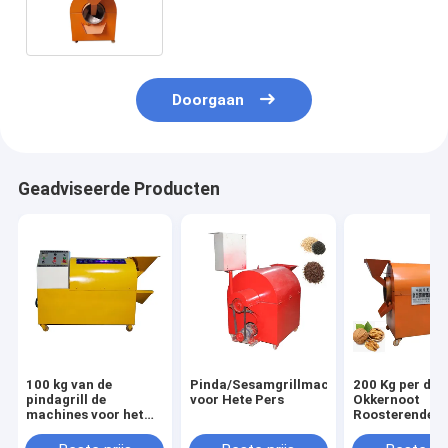
Pindasesam van het
Zonnebloemzaad
Doorgaan
Geadviseerde Producten
100 kg van de
Pinda/Sesamgrillmachine
200 Kg per de
pindagrill de
voor Hete Pers
Okkernoot
machines voor het
Roosterende
industriële roosteren
Machines van 
Industriële