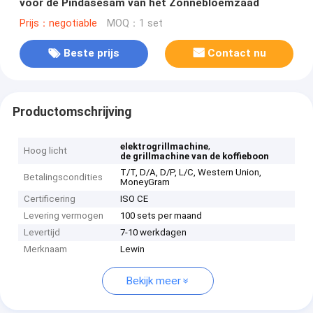
voor de Pindasesam van het Zonnebloemzaad
Prijs：negotiable
MOQ：1 set
Beste prijs
Contact nu
Productomschrijving
,
elektrogrillmachine
Hoog licht
de grillmachine van de koffieboon
T/T, D/A, D/P, L/C, Western Union,
Betalingscondities
MoneyGram
Certificering
ISO CE
Levering vermogen
100 sets per maand
Levertijd
7-10 werkdagen
Merknaam
Lewin
Bekijk meer