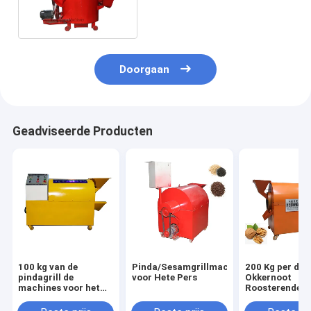
Roosterende Machine 25
Kg/Bacth 1 Jaargarantie
Doorgaan
Geadviseerde Producten
100 kg van de
Pinda/Sesamgrillmachine
200 Kg per de
pindagrill de
voor Hete Pers
Okkernoot
machines voor het
Roosterende
industriële roosteren
Machines van 
Industriële