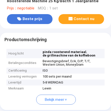
Roosterende Machine 25 Kg/Bacth 1 Jaargarantie
Prijs：negotiable
MOQ：1 set
Beste prijs
Contact nu
Productomschrijving
,
pinda roosterend materiaal
Hoog licht
de grillmachine van de koffieboon
Bevestigingsbrief, D/A, D/P, T/T,
Betalingscondities
Western Union, MoneyGram
Certificering
ISO
Levering vermogen
100 sets per maand
Levertijd
5-8 WERKDAG
Merknaam
Lewin
Bekijk meer