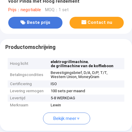
voor Pinda met Hoog rendement
Prijs：negotiable
MOQ：1 set
Beste prijs
Contact nu
Productomschrijving
,
elektrogrillmachine
Hoog licht
de grillmachine van de koffieboon
Bevestigingsbrief, D/A, D/P, T/T,
Betalingscondities
Western Union, MoneyGram
Certificering
ISO
Levering vermogen
100 sets per maand
Levertijd
5-8 WERKDAG
Merknaam
Lewin
Bekijk meer