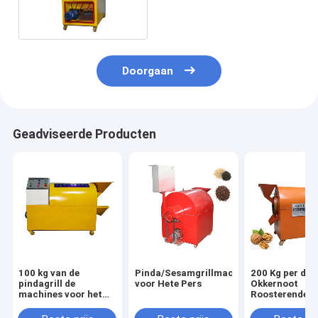
Machine voor Pinda met
Hoog rendement
Doorgaan
Geadviseerde Producten
100 kg van de
Pinda/Sesamgrillmachine
200 Kg per de
pindagrill de
voor Hete Pers
Okkernoot
machines voor het
Roosterende
industriële roosteren
Machines van 
Industriële