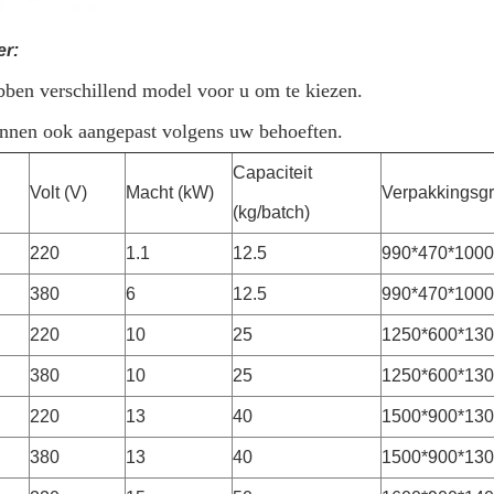
er:
bben verschillend model voor u om te kiezen.
unnen ook aangepast volgens uw behoeften.
Capaciteit
Volt (V)
Macht (kW)
Verpakkingsgr
(kg/batch)
220
1.1
12.5
990*470*1000
380
6
12.5
990*470*1000
220
10
25
1250*600*13
380
10
25
1250*600*13
220
13
40
1500*900*13
380
13
40
1500*900*13