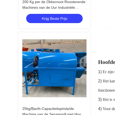
200 Kg per de Okkernoot Roosterende
Machines van de Uur Industriële
Roosterende Machine
Krijg Beste Prijs
Hoofde
1)
Er zijn
2)
Het kan
functionee
3)
Het is v
25kg/Bacth-Capaciteitspinda/de
4)
Voor de
Machine van de Sesamgrill met Hoog