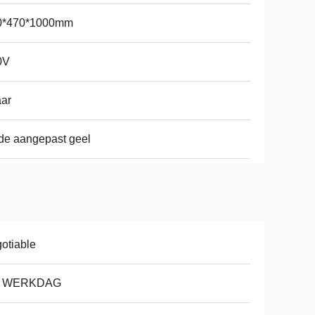
0*470*1000mm
0V
aar
de aangepast geel
otiable
8 WERKDAG