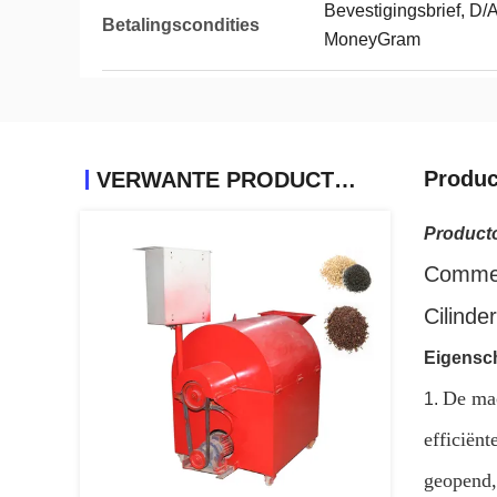
Bevestigingsbrief, D/A
Betalingscondities
MoneyGram
Produc
VERWANTE PRODUCTEN
Product
Commerc
Cilinde
Eigensc
De mac
1.
efficiënt
geopend, 