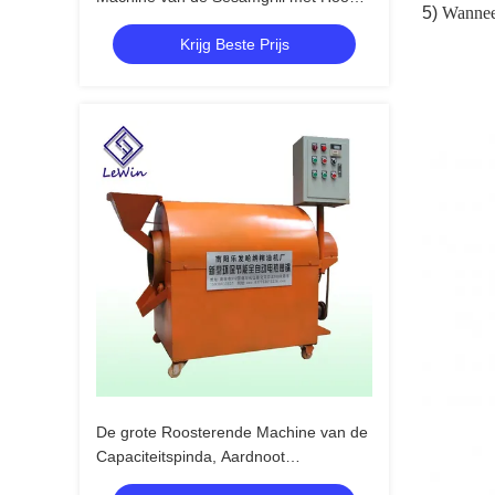
5)
Wanneer
rendement Met geringe geluidssterkte
Krijg Beste Prijs
De grote Roosterende Machine van de
Capaciteitspinda, Aardnoot
Roosterende Machine 1 Jaargarantie