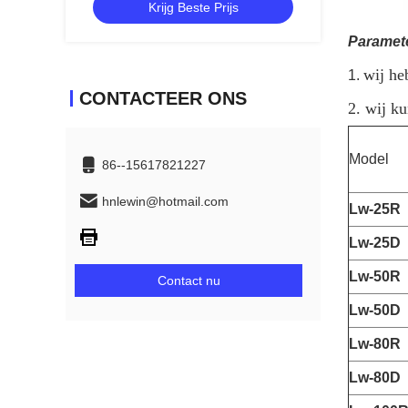
Krijg Beste Prijs
Paramet
wij he
1.
CONTACTEER ONS
2. wij k
Model
86--15617821227
hnlewin@hotmail.com
Lw-25R
Lw-25D
Lw-50R
Contact nu
Lw-50D
Lw-80R
Lw-80D