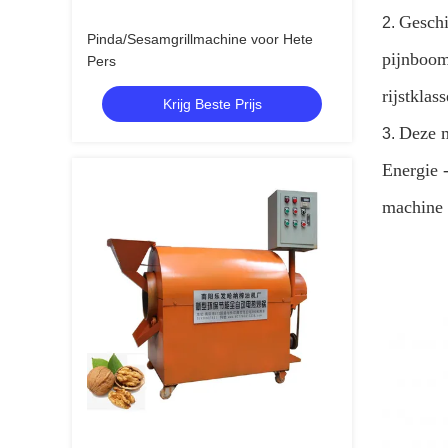
Geschi
2.
Pinda/Sesamgrillmachine voor Hete
pijnboom
Pers
rijstklass
Krijg Beste Prijs
Deze m
3.
Energie 
machine 