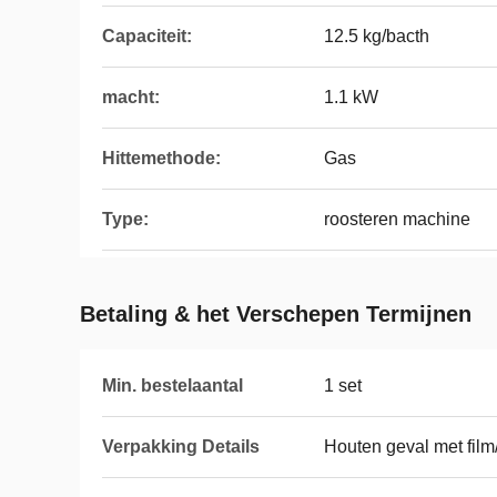
Capaciteit:
12.5 kg/bacth
macht:
1.1 kW
Hittemethode:
Gas
Type:
roosteren machine
Betaling & het Verschepen Termijnen
Min. bestelaantal
1 set
Verpakking Details
Houten geval met fil