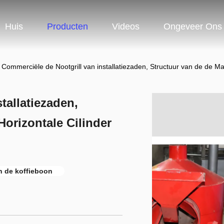
Huis
Producten
Videos
Ongeveer Ons
Commerciële de Nootgrill van installatiezaden, Structuur van de de Ma
tallatiezaden,
orizontale Cilinder
n de koffieboon