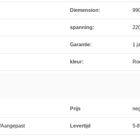
Diemension:
99
spanning:
22
Garantie:
1 j
kleur:
Ro
Prijs
neg
m/Aangepast
Levertijd
5-