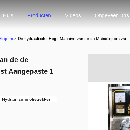
Huis
Producten
Videos
Ongeveer Ons
liepers
>
De hydraulische Hoge Machine van de de Maïsoliepers van 
an de de
gst Aangepaste 1
Hydraulische olietrekker