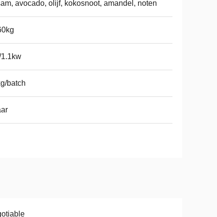
am, avocado, olijf, kokosnoot, amandel, noten
60kg
/1.1kw
g/batch
aar
otiable