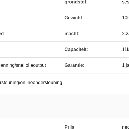
grondstof:
ses
Gewicht:
10
ed
macht:
2.2
Capaciteit:
11k
panning/snel olieoutput
Garantie:
1 j
rsteuning/onlineondersteuning
Prijs
neg