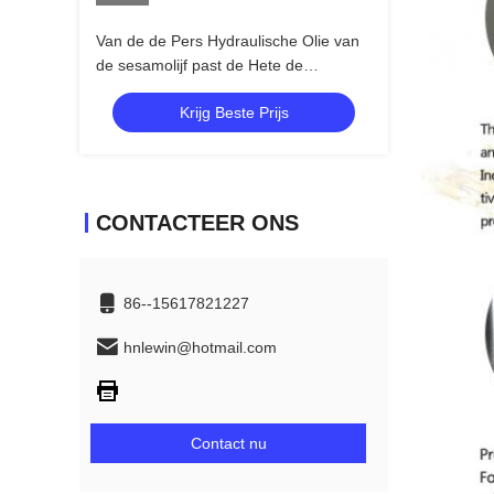
Van de de Pers Hydraulische Olie van
de sesamolijf past de Hete de
Persmachine Voltage aan
Krijg Beste Prijs
CONTACTEER ONS
86--15617821227
hnlewin@hotmail.com
Contact nu