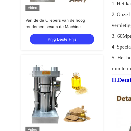
Het ka
1.
Video
Onze h
2.
Van de de Oliepers van de hoog
vernietig
rendementsesam de Machine
Hydraulisch Model
3. 60Mpa
Krijg Beste Prijs
Specia
4.
5. Het h
ruimte in
II.Deta
Video