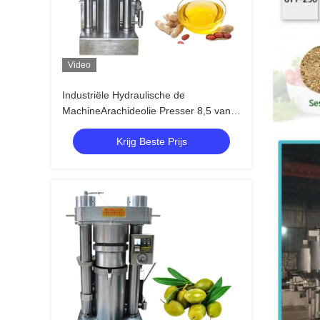
Video
Industriële Hydraulische de
MachineArachideolie Presser 8,5 van
de Oliepers de Capaciteit van Kg/Partij
Krijg Beste Prijs